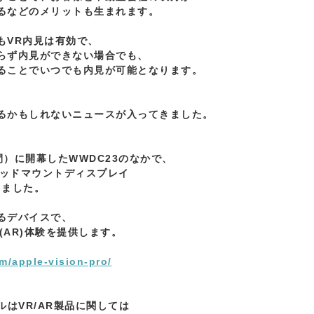
るなどのメリットも生まれます。

VR内見は有効で、

らず内見ができない場合でも、

ることでいつでも内見が可能となります。

るかもしれないニュースが入ってきました。

間）に開幕したWWDC23のなかで、

ヘッドマウントディスプレイ

しました。

るデバイスで、

(AR)体験を提供します。

m/apple-vision-pro/
はVR/AR製品に関しては
