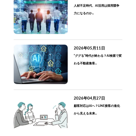
人材不足時代、AI活用は採用競争
力になるのか...
2026年05月11日
“ググる”時代が終わる？AI検索で変
わる不動産集客...
2026年04月27日
顧客対応はAIへ？LINE接客の進化
から見える未来...